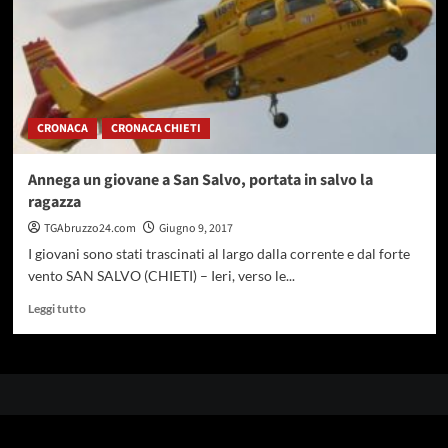
CRONACA
CRONACA CHIETI
Annega un giovane a San Salvo, portata in salvo la
ragazza
TGAbruzzo24.com
Giugno 9, 2017
I giovani sono stati trascinati al largo dalla corrente e dal forte
vento SAN SALVO (CHIETI) – Ieri, verso le...
Leggi
Leggi tutto
di
più
su
Annega
un
giovane
a