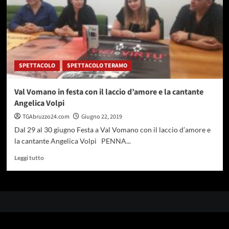
SPETTACOLO
SPETTACOLO TERAMO
Val Vomano in festa con il laccio d’amore e la cantante
Angelica Volpi
TGAbruzzo24.com
Giugno 22, 2019
Dal 29 al 30 giugno Festa a Val Vomano con il laccio d’amore e
la cantante Angelica Volpi PENNA...
Leggi
Leggi tutto
di
più
su
Val
Vomano
in
festa