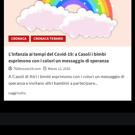
CRONACA
CRONACA TERAMO
L’infanzia ai tempi del Covid-19: a Casoli i bimbi
esprimono con i colori un messaggio di speranza
TGAbruzzo24.com
Marzo 12, 2020
A Casoli di Atri i bimbi esprimono con i colori un messaggio di
speranza e invitano altri bambini a partecipare...
Leggi
Leggi tutto
di
più
su
L’infanzia
ai
tempi
del