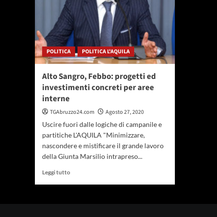
POLITICA
POLITICA L'AQUILA
Alto Sangro, Febbo: progetti ed
investimenti concreti per aree
interne
TGAbruzzo24.com
Agosto 27, 2020
Uscire fuori dalle logiche di campanile e
partitiche L'AQUILA "Minimizzare,
nascondere e mistificare il grande lavoro
della Giunta Marsilio intrapreso...
Leggi
Leggi tutto
di
più
su
Alto
Sangro,