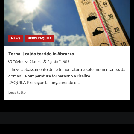
NEWS
NEWS L'AQUILA
Torna il caldo torrido in Abruzzo
TGAbruzzo24.com
Agosto 7, 2017
Il lieve abbassamento delle temperatura è solo momentaneo, da
domani le temperature torneranno a risalire
L’AQUILA Prosegue la lunga ondata di...
Leggi
Leggi tutto
di
più
su
Torna
il
caldo
torrido