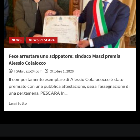
NEWS
NEWS PESCARA
Fece arrestare uno scippatore: sindaco Masci premia
Alessio Colaiocco
TGAbruzzo24.com
Ottobre 1, 2020
Il comportamento esemplare di Alessio Colaiococco è stato
premiato con una pubblica attestazione, ossia l’assegnazione di
una pergamena. PESCARA In...
Leggi
Leggi tutto
di
più
su
Fece
arrestare
uno