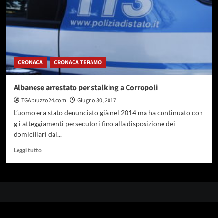
CRONACA
CRONACA TERAMO
Albanese arrestato per stalking a Corropoli
TGAbruzzo24.com
Giugno 30, 2017
L’uomo era stato denunciato già nel 2014 ma ha continuato con
gli atteggiamenti persecutori fino alla disposizione dei
domiciliari dal...
Leggi
Leggi tutto
di
più
su
Albanese
arrestato
per
stalking