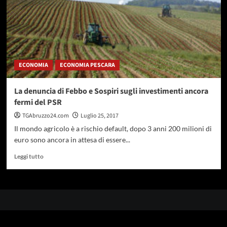
ECONOMIA
ECONOMIA PESCARA
La denuncia di Febbo e Sospiri sugli investimenti ancora
fermi del PSR
TGAbruzzo24.com
Luglio 25, 2017
Il mondo agricolo è a rischio default, dopo 3 anni 200 milioni di
euro sono ancora in attesa di essere...
Leggi
Leggi tutto
di
più
su
La
denuncia
di
Febbo