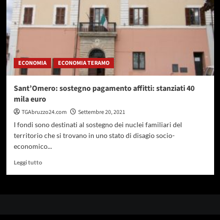
ECONOMIA
ECONOMIA TERAMO
Sant’Omero: sostegno pagamento affitti: stanziati 40
mila euro
TGAbruzzo24.com
Settembre 20, 2021
I fondi sono destinati al sostegno dei nuclei familiari del
territorio che si trovano in uno stato di disagio socio-
economico...
Leggi
Leggi tutto
di
più
su
Sant’Omero:
sostegno
pagamento