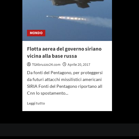
MONDO
Flotta aerea del governo siriano
vicina alla base russa
TGAbruzzo24.com
Aprile 20, 2017
Da fonti del Pentagono, per proteggersi
da futuri attacchi missilistici americani
SIRIA Fonti del Pentagono riportano all
Cnn lo spostamento...
Leggi
Leggi tutto
di
più
su
Flotta
aerea
del