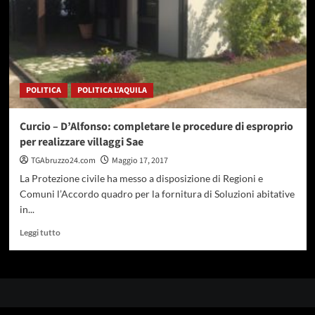
POLITICA
POLITICA L'AQUILA
Curcio – D’Alfonso: completare le procedure di esproprio
per realizzare villaggi Sae
TGAbruzzo24.com
Maggio 17, 2017
La Protezione civile ha messo a disposizione di Regioni e
Comuni l’Accordo quadro per la fornitura di Soluzioni abitative
in...
Leggi
Leggi tutto
di
più
su
Curcio
–
D’Alfonso: