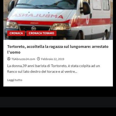
CRONACA
CRONACA TERAMO
Tortoreto, accoltella la ragazza sul lungomare: arrestato
l’uomo
TGAbruzzo24.com
Febbraio 22, 2019
La donna,39 anni barista di Tortoreto, è stata colpita ad un
fianco sul lato destro del torace e al ventre...
Leggi
Leggi tutto
di
più
su
Tortoreto,
accoltella
la
ragazza