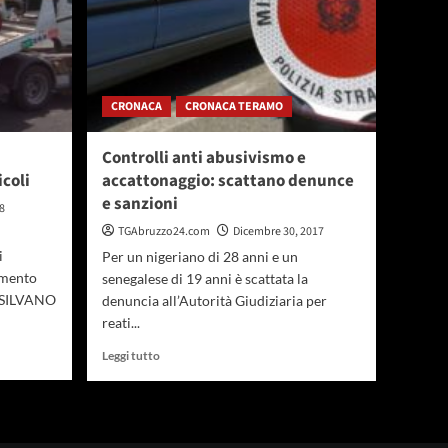
CRONACA
CRONACA TERAMO
Controlli anti abusivismo e
coli
accattonaggio: scattano denunce
e sanzioni
8
TGAbruzzo24.com
Dicembre 30, 2017
i
Per un nigeriano di 28 anni e un
amento
senegalese di 19 anni è scattata la
ESILVANO
denuncia all’Autorità Giudiziaria per
reati...
Leggi
Leggi tutto
di
più
su
Controlli
anti