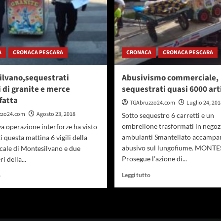
A
CRONACA PESCARA
CRONACA
CRONACA PESCARA
ilvano,sequestrati
Abusivismo commerciale,
i di granite e merce
sequestrati quasi 6000 arti
fatta
TGAbruzzo24.com
Luglio 24, 201
zzo24.com
Agosto 23, 2018
Sotto sequestro 6 carretti e un
ombrellone trasformati in negoz
 operazione interforze ha visto
ambulanti Smantellato accamp
 questa mattina 6 vigili della
abusivo sul lungofiume. MONT
ocale di Montesilvano e due
Prosegue l’azione di...
i della...
Leggi
Leggi
Leggi tutto
o
di
di
più
più
su
su
Abusivismo
Montesilvano,sequestrati
commerciale,
carretti