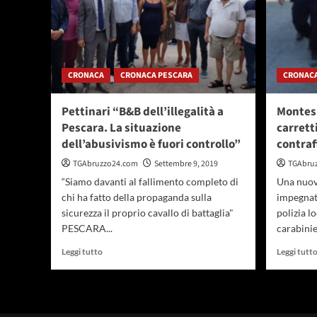
CRONACA
CRONACA PESCARA
CRONAC
Pettinari “B&B dell’illegalità a
Montes
Pescara. La situazione
carrett
dell’abusivismo è fuori controllo”
contraf
TGAbruzzo24.com
Settembre 9, 2019
TGAbru
“Siamo davanti al fallimento completo di
Una nuova
chi ha fatto della propaganda sulla
impegnati
sicurezza il proprio cavallo di battaglia"
polizia l
PESCARA...
carabinier
Leggi
Leggi tutto
Leggi tutt
di
più
su
Pettinari
“B&B