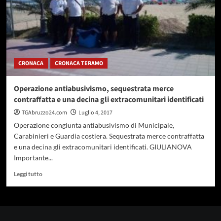
CRONACA
CRONACA TERAMO
Operazione antiabusivismo, sequestrata merce
contraffatta e una decina gli extracomunitari identificati
TGAbruzzo24.com
Luglio 4, 2017
Operazione congiunta antiabusivismo di Municipale,
Carabinieri e Guardia costiera. Sequestrata merce contraffatta
e una decina gli extracomunitari identificati. GIULIANOVA
Importante...
Leggi
Leggi tutto
di
più
su
Operazione
antiabusivismo,