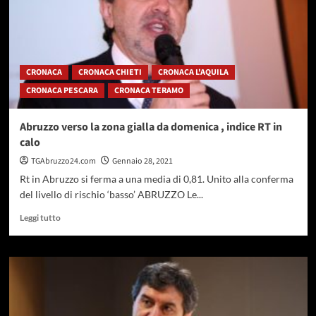
CRONACA
CRONACA CHIETI
CRONACA L'AQUILA
CRONACA PESCARA
CRONACA TERAMO
Abruzzo verso la zona gialla da domenica , indice RT in
calo
TGAbruzzo24.com
Gennaio 28, 2021
Rt in Abruzzo si ferma a una media di 0,81. Unito alla conferma
del livello di rischio ‘basso’ ABRUZZO Le...
Leggi
Leggi tutto
di
più
su
Abruzzo
verso
la
zona