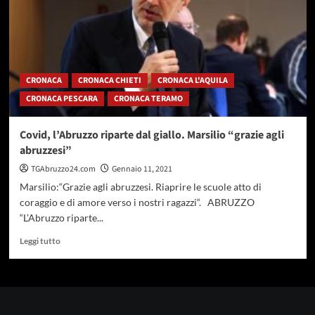
gialla
da
domenica
,
indice
RT
CRONACA
CRONACA CHIETI
CRONACA L'AQUILA
in
CRONACA PESCARA
CRONACA TERAMO
calo
Covid, l’Abruzzo riparte dal giallo. Marsilio “grazie agli
abruzzesi”
TGAbruzzo24.com
Gennaio 11, 2021
Marsilio:“Grazie agli abruzzesi. Riaprire le scuole atto di
coraggio e di amore verso i nostri ragazzi“. ABRUZZO
“L’Abruzzo riparte...
Leggi
Leggi tutto
di
più
su
Covid,
l’Abruzzo