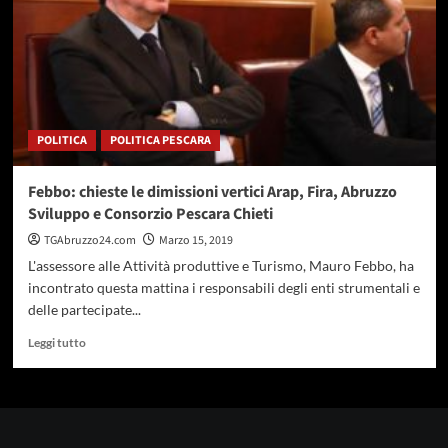
positivo
il
bilancio.
Ora
fusione
con
Abruzzo
POLITICA
POLITICA PESCARA
Sviluppo
per
diventare
Febbo: chieste le dimissioni vertici Arap, Fira, Abruzzo
banca
Sviluppo e Consorzio Pescara Chieti
regionale
TGAbruzzo24.com
Marzo 15, 2019
L'assessore alle Attività produttive e Turismo, Mauro Febbo, ha
incontrato questa mattina i responsabili degli enti strumentali e
delle partecipate...
Leggi
Leggi tutto
di
più
su
Febbo:
chieste