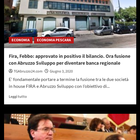
ECONOMIA
ECONOMIA PESCARA
Fira, Febbo: approvato in positivo il bilancio. Ora fusione
con Abruzzo Sviluppo per diventare banca regionale
TGAbruzzo24.com
Giugno 3, 2020
E' fondamentale portare a termine la fusione tra le due società
in house FIRA e Abruzzo Sviluppo con l'obiettivo di...
Leggi
Leggi tutto
di
più
su
Fira,
Febbo:
approvato
in