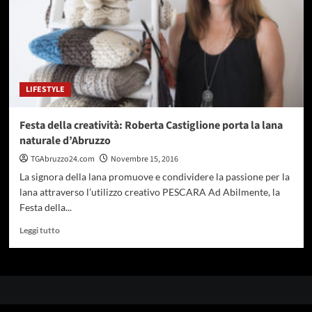
LIFESTYLE
Festa della creatività: Roberta Castiglione porta la lana
naturale d’Abruzzo
TGAbruzzo24.com
Novembre 15, 2016
La signora della lana promuove e condividere la passione per la
lana attraverso l’utilizzo creativo PESCARA Ad Abilmente, la
Festa della...
Leggi
Leggi tutto
di
più
su
Festa
della
creatività: