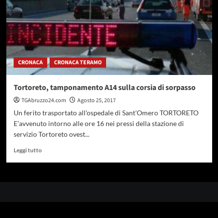
CRONACA
CRONACA TERAMO
Tortoreto, tamponamento A14 sulla corsia di sorpasso
TGAbruzzo24.com
Agosto 25, 2017
Un ferito trasportato all'ospedale di Sant'Omero TORTORETO
E’avvenuto intorno alle ore 16 nei pressi della stazione di
servizio Tortoreto ovest...
Leggi
Leggi tutto
di
più
su
Tortoreto,
tamponamento
A14
sulla