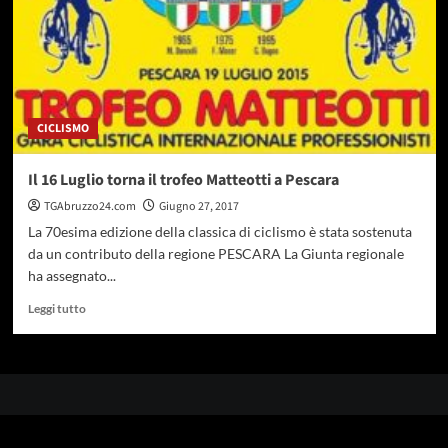
CICLISMO
Il 16 Luglio torna il trofeo Matteotti a Pescara
TGAbruzzo24.com
Giugno 27, 2017
La 70esima edizione della classica di ciclismo è stata sostenuta
da un contributo della regione PESCARA La Giunta regionale
ha assegnato...
Leggi
Leggi tutto
di
più
su
Il
16
Luglio
torna