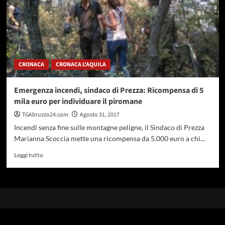
CRONACA
CRONACA L'AQUILA
Emergenza incendi, sindaco di Prezza: Ricompensa di 5
mila euro per individuare il piromane
TGAbruzzo24.com
Agosto 31, 2017
Incendi senza fine sulle montagne peligne, il Sindaco di Prezza
Marianna Scoccia mette una ricompensa da 5.000 euro a chi...
Leggi
Leggi tutto
di
più
su
Emergenza
incendi,
sindaco
di