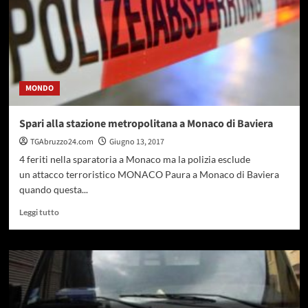
MONDO
Spari alla stazione metropolitana a Monaco di Baviera
TGAbruzzo24.com
Giugno 13, 2017
4 feriti nella sparatoria a Monaco ma la polizia esclude
un attacco terroristico MONACO Paura a Monaco di Baviera
quando questa...
Leggi
Leggi tutto
di
più
su
Spari
alla
stazione
metropolitana