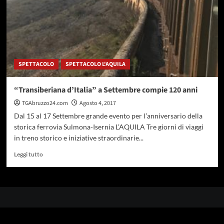
SPETTACOLO
SPETTACOLO L'AQUILA
“Transiberiana d’Italia” a Settembre compie 120 anni
TGAbruzzo24.com
Agosto 4, 2017
Dal 15 al 17 Settembre grande evento per l’anniversario della
storica ferrovia Sulmona-Isernia L’AQUILA Tre giorni di viaggi
in treno storico e iniziative straordinarie...
Leggi
Leggi tutto
di
più
su
“Transiberiana
d’Italia”
a
Settembre