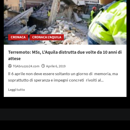
CRONACA
CRONACA L'AQUILA
Terremoto: M5s, L’Aquila distrutta due volte da 10 anni di
attese
TGAbruzzo24.com
Aprile 6, 2019
Il 6 aprile non deve essere soltanto un giorno di memoria, ma
soprattutto di speranza e impegni concreti rivolti al...
Leggi
Leggi tutto
di
più
su
Terremoto:
M5s,
L’Aquila
distrutta