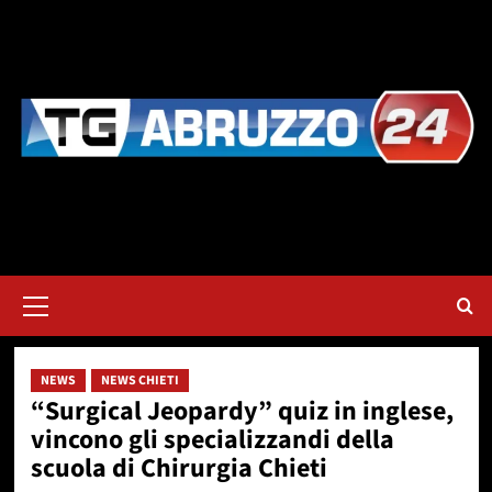
Vai
al
contenuto
Menu
principale
NEWS
NEWS CHIETI
“Surgical Jeopardy” quiz in inglese,
vincono gli specializzandi della
scuola di Chirurgia Chieti