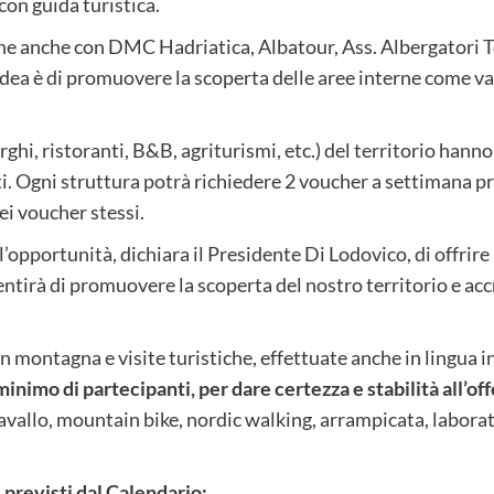
con guida turistica.
zione anche con DMC Hadriatica, Albatour, Ass. Albergatori T
dea è di promuovere la scoperta delle aree interne come val
berghi, ristoranti, B&B, agriturismi, etc.) del territorio han
ti. Ogni struttura potrà richiedere 2 voucher a settimana p
ei voucher stessi.
l’opportunità, dichiara il Presidente Di Lodovico, di offrire
entirà di promuovere la scoperta del nostro territorio e acc
n montagna e visite turistiche, effettuate anche in lingua in
inimo di partecipanti, per dare certezza e stabilità all’off
cavallo, mountain bike, nordic walking, arrampicata, laborat
previsti dal Calendario: