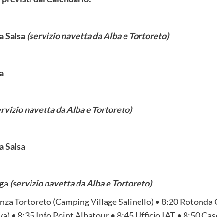
la Salsa
(servizio navetta da Alba e Tortoreto)
ga
ervizio navetta da Alba e Tortoreto)
la Salsa
aga
(servizio navetta da Alba e Tortoreto)
enza Tortoreto (Camping Village Salinello) • 8:20 Rotonda
iva) • 8:35 Info Point Albatour • 8:45 Ufficio IAT • 8:50 Ca