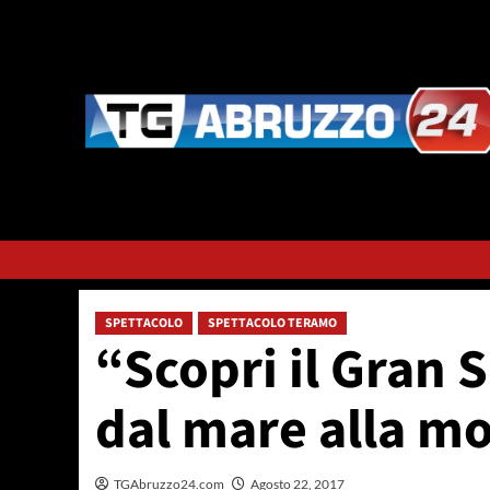
Vai
al
contenuto
SPETTACOLO
SPETTACOLO TERAMO
“Scopri il Gran 
dal mare alla m
TGAbruzzo24.com
Agosto 22, 2017