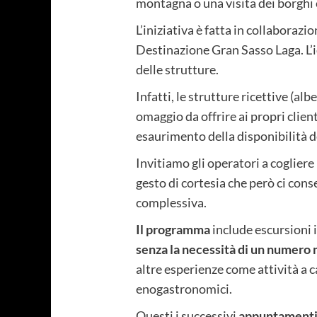
montagna o una visita dei borghi 
L’iniziativa è fatta in collabora
Destinazione Gran Sasso Laga. L’i
delle strutture.
Infatti, le strutture ricettive (al
omaggio da offrire ai propri clien
esaurimento della disponibilità d
Invitiamo gli operatori a cogliere 
gesto di cortesia che però ci cons
complessiva.
Il programma
include escursioni i
senza la necessità di un numero m
altre esperienze come attività a 
enogastronomici.
Questi i successivi
appuntamenti 