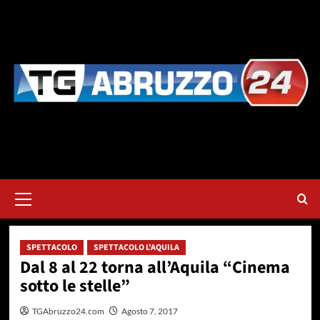
Vai
al
contenuto
Menu
principale
SPETTACOLO
SPETTACOLO L'AQUILA
Dal 8 al 22 torna all’Aquila “Cinema
sotto le stelle”
TGAbruzzo24.com
Agosto 7, 2017