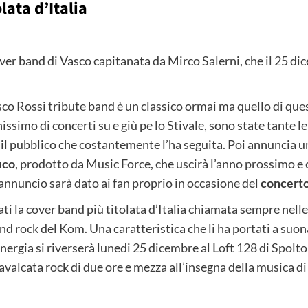
lata d’Italia
er band di Vasco capitanata da Mirco Salerni, che il 25 dic
co Rossi tribute band è un classico ormai ma quello di que
ssimo di concerti su e giù pe lo Stivale, sono state tante le
il pubblico che costantemente l’ha seguita. Poi annuncia 
ico
, prodotto da Music Force, che uscirà l’anno prossimo e
l’annuncio sarà dato ai fan proprio in occasione del
concerto
ti la cover band più titolata d’Italia chiamata sempre nell
und rock del Kom. Una caratteristica che li ha portati a suona
energia si riverserà lunedi 25 dicembre al Loft 128 di Spolt
cavalcata rock di due ore e mezza all’insegna della musica di