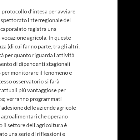
l protocollo d’intesa per avviare
 Ispettorato interregionale del
il caporalato registra una
 vocazione agricola. In queste
 (di cui fanno parte, tra gli altri,
tà per quanto riguarda l’attività
amento di dipendenti stagionali
io per monitorare il fenomeno e
tesso osservatorio si farà
rattuali più vantaggiose per
vince; verranno programmati
 l’adesione delle aziende agricole
ese agroalimentari che operano
 il settore dell’agricoltura è
o una serie di riflessioni e