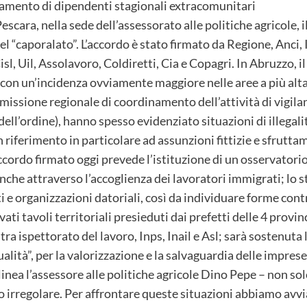
uttamento di dipendenti stagionali extracomunitari
cara, nella sede dell’assessorato alle politiche agricole, i
l “caporalato”. L’accordo è stato firmato da Regione, Anci,
Cisl, Uil, Assolavoro, Coldiretti, Cia e Copagri. In Abruzzo, 
 con un’incidenza ovviamente maggiore nelle aree a più alta
issione regionale di coordinamento dell’attività di vigilanza
ell’ordine), hanno spesso evidenziato situazioni di illegali
 riferimento in particolare ad assunzioni fittizie e sfrutt
ccordo firmato oggi prevede l’istituzione di un osservator
nche attraverso l’accoglienza dei lavoratori immigrati; lo s
i e organizzazioni datoriali, così da individuare forme cont
vati tavoli territoriali presieduti dai prefetti delle 4 pro
tra ispettorato del lavoro, Inps, Inail e Asl; sarà sostenuta
qualità”, per la valorizzazione e la salvaguardia delle impr
inea l’assessore alle politiche agricole Dino Pepe – non solo
 irregolare. Per affrontare queste situazioni abbiamo avviat