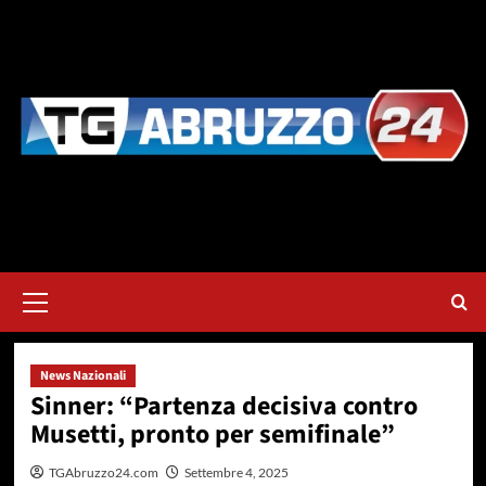
Vai
al
contenuto
Menu
principale
News Nazionali
Sinner: “Partenza decisiva contro
Musetti, pronto per semifinale”
TGAbruzzo24.com
Settembre 4, 2025