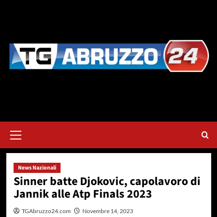
Vai
al
contenuto
Menu
principale
News Nazionali
Sinner batte Djokovic, capolavoro di
Jannik alle Atp Finals 2023
TGAbruzzo24.com
Novembre 14, 2023