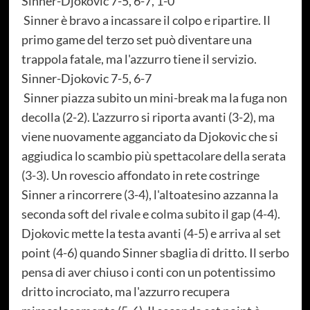
Sinner-Djokovic 7-5, 6-7, 1-0
Sinner è bravo a incassare il colpo e ripartire. Il
primo game del terzo set può diventare una
trappola fatale, ma l'azzurro tiene il servizio.
Sinner-Djokovic 7-5, 6-7
Sinner piazza subito un mini-break ma la fuga non
decolla (2-2). L'azzurro si riporta avanti (3-2), ma
viene nuovamente agganciato da Djokovic che si
aggiudica lo scambio più spettacolare della serata
(3-3). Un rovescio affondato in rete costringe
Sinner a rincorrere (3-4), l'altoatesino azzanna la
seconda soft del rivale e colma subito il gap (4-4).
Djokovic mette la testa avanti (4-5) e arriva al set
point (4-6) quando Sinner sbaglia di dritto. Il serbo
pensa di aver chiuso i conti con un potentissimo
dritto incrociato, ma l'azzurro recupera