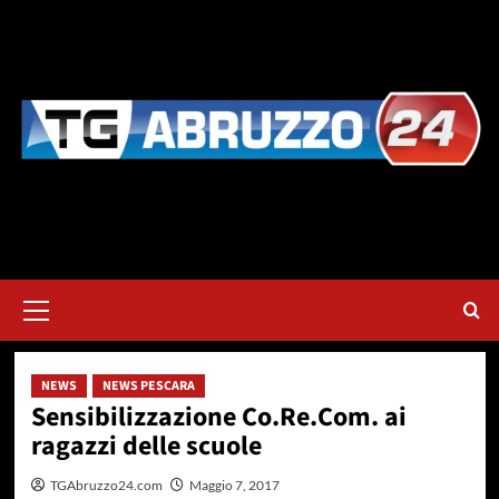
Vai
al
contenuto
Menu
principale
NEWS
NEWS PESCARA
Sensibilizzazione Co.Re.Com. ai
ragazzi delle scuole
TGAbruzzo24.com
Maggio 7, 2017