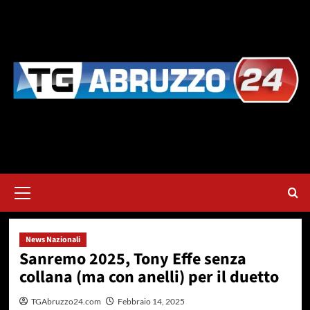
Vai
al
contenuto
Menu
principale
News Nazionali
Sanremo 2025, Tony Effe senza
collana (ma con anelli) per il duetto
TGAbruzzo24.com
Febbraio 14, 2025