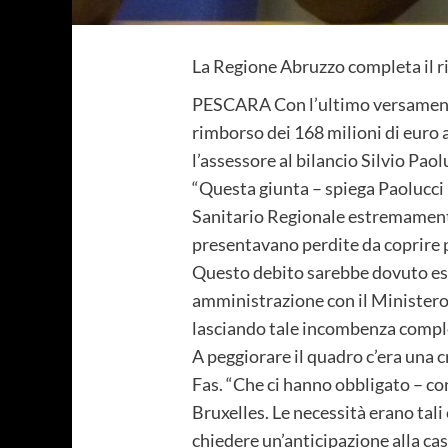
La Regione Abruzzo completa il r
PESCARA Con l’ultimo versamento 
rimborso dei 168 milioni di euro a
l’assessore al bilancio Silvio Paol
“Questa giunta – spiega Paolucci
Sanitario Regionale estremamente
presentavano perdite da coprire pe
Questo debito sarebbe dovuto es
amministrazione con il Ministero.
lasciando tale incombenza comple
A peggiorare il quadro c’era una cr
Fas. “Che ci hanno obbligato – co
Bruxelles. Le necessità erano tal
chiedere un’anticipazione alla cas