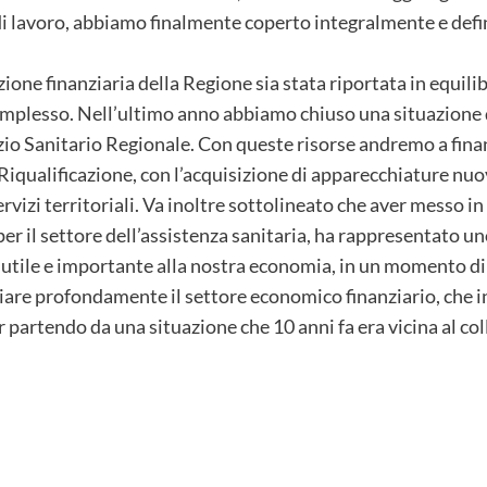
di lavoro, abbiamo finalmente coperto integralmente e defin
ione finanziaria della Regione sia stata riportata in equilib
plesso. Nell’ultimo anno abbiamo chiuso una situazione d
zio Sanitario Regionale. Con queste risorse andremo a finan
 Riqualificazione, con l’acquisizione di apparecchiature nuo
rvizi territoriali. Va inoltre sottolineato che aver messo in
er il settore dell’assistenza sanitaria, ha rappresentato u
utile e importante alla nostra economia, in un momento di 
ziare profondamente il settore economico finanziario, che i
partendo da una situazione che 10 anni fa era vicina al col