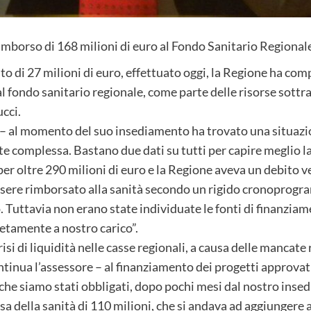
imborso di 168 milioni di euro al Fondo Sanitario Regional
di 27 milioni di euro, effettuato oggi, la Regione ha comp
l fondo sanitario regionale, come parte delle risorse sottra
ucci.
 – al momento del suo insediamento ha trovato una situazi
 complessa. Bastano due dati su tutti per capire meglio l
r oltre 290 milioni di euro e la Regione aveva un debito ver
sere rimborsato alla sanità secondo un rigido cronoprogr
 Tuttavia non erano state individuate le fonti di finanzia
tamente a nostro carico”.
isi di liquidità nelle casse regionali, a causa delle mancate
ntinua l’assessore – al finanziamento dei progetti approvati
i che siamo stati obbligati, dopo pochi mesi dal nostro ins
sa della sanità di 110 milioni, che si andava ad aggiungere 