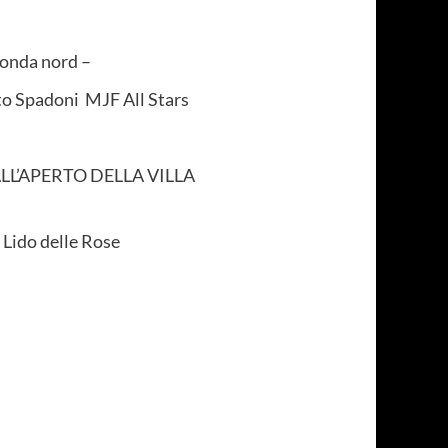
tonda nord –
to Spadoni MJF All Stars
LL’APERTO DELLA VILLA
o Lido delle Rose