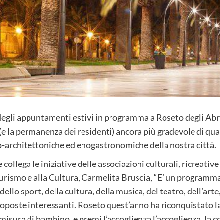
 degli appuntamenti estivi in programma a Roseto degli Abru
 (e la permanenza dei residenti) ancora più gradevole di qua
o-architettoniche ed enogastronomiche della nostra città.
collega le iniziative delle associazioni culturali, ricreativ
Turismo e alla Cultura, Carmelita Bruscia, “E’ un programma
dello sport, della cultura, della musica, del teatro, dell’art
oposte interessanti. Roseto quest’anno ha riconquistato la 
misura di bambino, e premi l’accoglienza l’accoglienza, la co