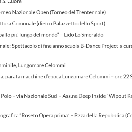
a S. Cuore
orneo Nazionale Open (Torneo del Trentennale)
uttura Comunale (dietro Palazzetto dello Sport)
 ballo più lungo del mondo” – Lido Lo Smeraldo
nale: Spettacolo di fine anno scuola B-Dance Project a cur
Femminile, Lungomare Celommi
na, parata macchine d’epoca Lungomare Celommi – ore 22 Sf
 Polo – via Nazionale Sud – Ass.ne Deep Inside “Wipout Ro
ografica “Roseto Opera prima” – P.zza della Repubblica (