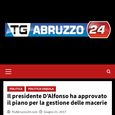
Vai
al
contenuto
Menu
principale
POLITICA
POLITICA L'AQUILA
Il presidente D’Alfonso ha approvato
il piano per la gestione delle macerie
TGAbruzzo24.com
Giugno 21, 2017