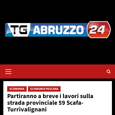
Vai
al
contenuto
Menu
principale
ECONOMIA
ECONOMIA PESCARA
Partiranno a breve i lavori sulla
strada provinciale 59 Scafa-
Turrivalignani