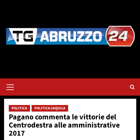
Vai
al
contenuto
Menu
principale
POLITICA
POLITICA L'AQUILA
Pagano commenta le vittorie del
Centrodestra alle amministrative
2017