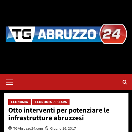
Vai
al
contenuto
Menu
principale
ECONOMIA
ECONOMIA PESCARA
Otto interventi per potenziare le
infrastrutture abruzzesi
TGAbruzzo24.com
Giugno 16, 2017