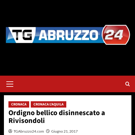
Vai
al
contenuto
Menu
principale
CRONACA
CRONACA L'AQUILA
Ordigno bellico disinnescato a
Rivisondoli
TGAbruzzo24.com
Giugno 21, 2017