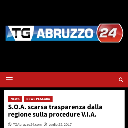
Vai
al
contenuto
Menu
principale
NEWS
NEWS PESCARA
S.O.A. scarsa trasparenza dalla
regione sulla procedure V.I.A.
TGAbruzzo24.com
Luglio 25, 2017