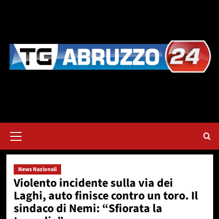
Vai
al
contenuto
Menu
principale
News Nazionali
Violento incidente sulla via dei
Laghi, auto finisce contro un toro. Il
sindaco di Nemi: “Sfiorata la