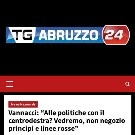
Vai
al
contenuto
Menu
principale
News Nazionali
Vannacci: “Alle politiche con il
centrodestra? Vedremo, non negozio
principi e linee rosse”