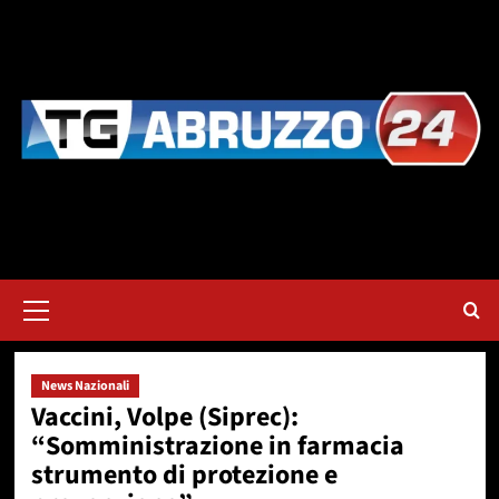
Vai
al
contenuto
Menu
principale
News Nazionali
Vaccini, Volpe (Siprec):
“Somministrazione in farmacia
strumento di protezione e