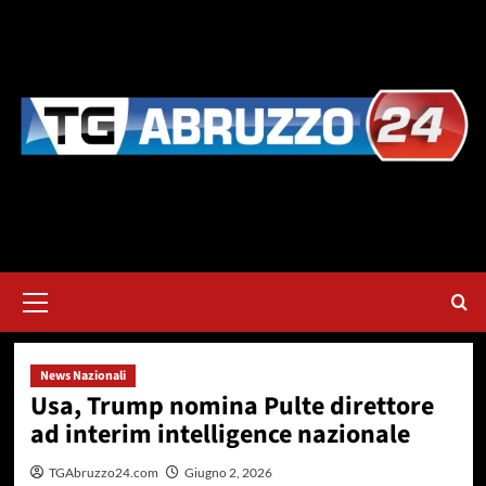
Vai
al
contenuto
Menu
principale
News Nazionali
Usa, Trump nomina Pulte direttore
ad interim intelligence nazionale
TGAbruzzo24.com
Giugno 2, 2026