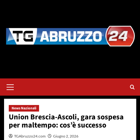
Vai
al
contenuto
Menu
principale
News Nazionali
Union Brescia-Ascoli, gara sospesa
per maltempo: cos’è successo
TGAbruzzo24.com
Giugno 2, 2026