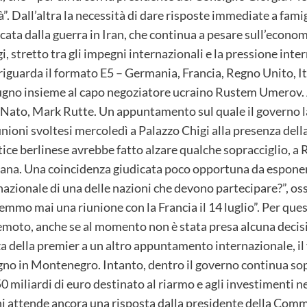
”. Dall’altra la necessità di dare risposte immediate a famig
escata dalla guerra in Iran, che continua a pesare sull’econo
, stretto tra gli impegni internazionali e la pressione inte
 riguarda il formato E5 – Germania, Francia, Regno Unito, I
 giugno insieme al capo negoziatore ucraino Rustem Umerov
a Nato, Mark Rutte. Un appuntamento sul quale il governo l
unioni svoltesi mercoledì a Palazzo Chigi alla presenza del
tice berlinese avrebbe fatto alzare qualche sopracciglio, a R
liana. Una coincidenza giudicata poco opportuna da esponent
 nazionale di una delle nazioni che devono partecipare?”, os
mmo mai una riunione con la Francia il 14 luglio”. Per que
moto, anche se al momento non è stata presa alcuna decisio
a della premier a un altro appuntamento internazionale, il 
gno in Montenegro. Intanto, dentro il governo continua sop
miliardi di euro destinato al riarmo e agli investimenti nel
i attende ancora una risposta dalla presidente della Com