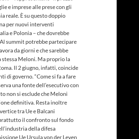
lie e imprese alle prese con gli
mia reale. È su questo doppio
rna per nuovi interventi
talia e Polonia – che dovrebbe
. Al summit potrebbe partecipare
avora da giorni e che sarebbe
la stessa Meloni. Ma proprio la
oma. Il 2 giugno, infatti, coincide
i di governo. “Come si fa a fare
serva una fonte dell’esecutivo con
sto non si esclude che Meloni
ne definitiva. Resta inoltre
vertice tra Ue e Balcani
rattutto il confronto sul fondo
l’industria della difesa
missione Ue Ursula von der Leyen