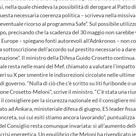
rsi, nella quale chiedeva la possibilità di derogare al Patto d
 questa necessaria coerenza politica – scriveva nella missiva
eventuale ricorso al programma Safe”. Sul possibile utilizzo
o, precisando che la scadenza del 30 maggio non sarebbe 
or Europe – spiegano fonti autorevoli all’Adnkronos – non c
a sottoscrizione dell’accordo sul prestito necessario a dare
azione”. Il ministro della Difesa Guido Crosetto continua a
le resta nelle mani del Mef, chiamato a valutare l’impatto 
eri su X per smentire le indiscrezioni circolate nelle ultim
 governo. “Nulla di ciò che c'è scritto su liti furibonde o ur
one Crosetto-Meloni”, scrive il ministro. “C'è stata una ri
l consigliere per la sicurezza nazionale ed il consigliere mi
ato ad Ankara, ministeriale difesa di giugno, E5 leader fiss
ncreta, sui cui esiti stiamo ancora lavorando”, puntualizza i
e del Consiglio resta comunque invariata: sì all’aumento dell
 crisi energetica. Un equilibrio che Meloni ha rivendicato ie