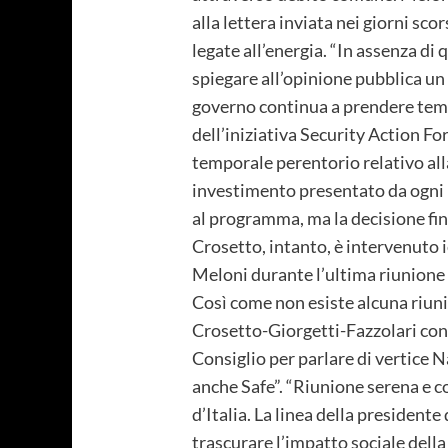
alla lettera inviata nei giorni sco
legate all’energia. “In assenza di
spiegare all’opinione pubblica un 
governo continua a prendere temp
dell’iniziativa Security Action F
temporale perentorio relativo all
investimento presentato da ogni n
al programma, ma la decisione fina
Crosetto, intanto, è intervenuto i
Meloni durante l’ultima riunione di
Così come non esiste alcuna riuni
Crosetto-Giorgetti-Fazzolari con i
Consiglio per parlare di vertice N
anche Safe”. “Riunione serena e co
d’Italia. La linea della president
trascurare l’impatto sociale della