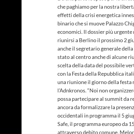
che paghiamo per la nostra libertà
effetti della crisi energetica inn
binario che si muove Palazzo Chigi
economici. Il dossier più urgente
riunirsi a Berlino il prossimo 2
anche il segretario generale dell
stato al centro anche di alcune ri
scelta della data del possibile ver
con la Festa della Repubblica ita
una riunione il giorno della festa
l’Adnkronos. “Noi non organizzere
possa partecipare al summit da re
ancora da formalizzare la presenz
occidentali in programma il 5 giu
Safe, il programma europeo da 150 
attraverso debito comune. Melon