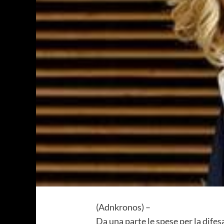
(Adnkronos) –
Da una parte le spese per la difes