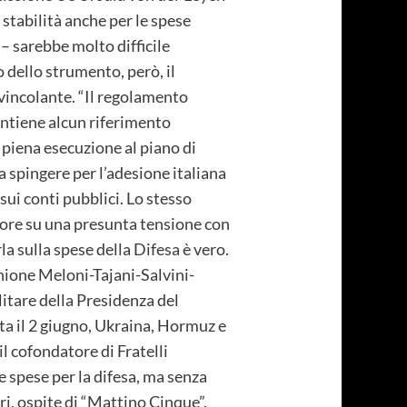
i stabilità anche per le spese
 – sarebbe molto difficile
 dello strumento, però, il
vincolante. “Il regolamento
ontiene alcun riferimento
 piena esecuzione al piano di
 spingere per l’adesione italiana
sui conti pubblici. Lo stesso
e ore su una presunta tensione con
la sulla spese della Difesa è vero.
unione Meloni-Tajani-Salvini-
litare della Presidenza del
ata il 2 giugno, Ukraina, Hormuz e
l cofondatore di Fratelli
e spese per la difesa, ma senza
ri, ospite di “Mattino Cinque”.