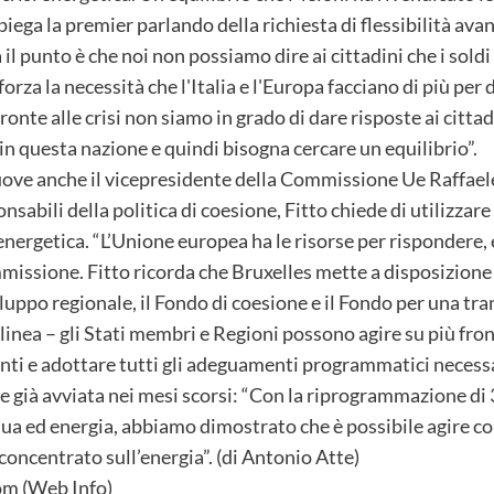
spiega la premier parlando della richiesta di flessibilità a
l punto è che noi non possiamo dire ai cittadini che i soldi c
rza la necessità che l'Italia e l'Europa facciano di più per 
ronte alle crisi non siamo in grado di dare risposte ai citta
 in questa nazione e quindi bisogna cercare un equilibrio”.
uove anche il vicepresidente della Commissione Ue Raffaele F
nsabili della politica di coesione, Fitto chiede di utilizzare
i energetica. “L’Unione europea ha le risorse per rispondere
mmissione. Fitto ricorda che Bruxelles mette a disposizione
iluppo regionale, il Fondo di coesione e il Fondo per una tra
tolinea – gli Stati membri e Regioni possono agire su più fro
nti e adottare tutti gli adeguamenti programmatici necessar
ne già avviata nei mesi scorsi: “Con la riprogrammazione di 
cqua ed energia, abbiamo dimostrato che è possibile agire con
concentrato sull’energia”. (di Antonio Atte)
m (Web Info)