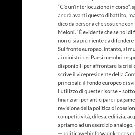
“C'è un'interlocuzione in corso”, 
andrà avanti questo dibattito, ma i
dico da persona che sostiene con fo
Meloni. “È evidente che se noi di f
non ci sia più niente da difendere
Sul fronte europeo, intanto, si m
ai ministri dei Paesi membri respo
disponibili per affrontare la cris
scrive il vicepresidente della Co
principali: il Fondo europeo di sv
l'utilizzo di queste risorse – sot
finanziari per anticipare i pagame
revisione della politica di coesio
competitività, difesa, edilizia, a
apriamo ad un esercizio analogo, 
—politicawebinfo@adnkronos.co