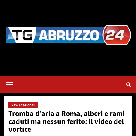
Vai
al
contenuto
Menu
principale
News Nazionali
Tromba d’aria a Roma, alberi e rami
caduti ma nessun ferito: il video del
vortice