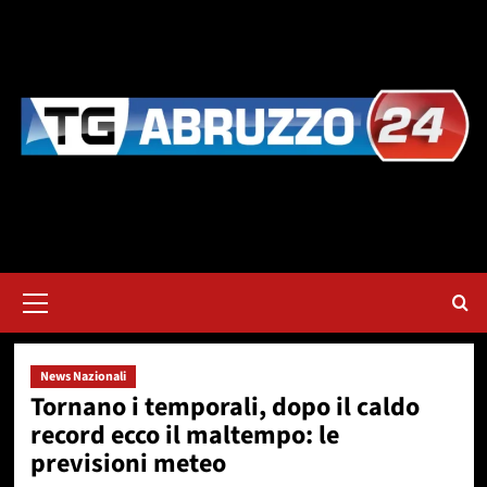
Vai
al
contenuto
Menu
principale
News Nazionali
Tornano i temporali, dopo il caldo
record ecco il maltempo: le
previsioni meteo