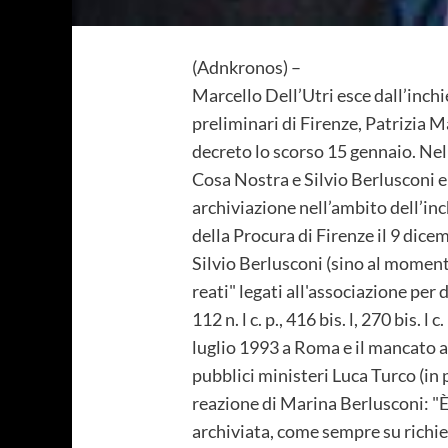
(Adnkronos) –
Marcello Dell’Utri esce dall’inchi
preliminari di Firenze, Patrizia M
decreto lo scorso 15 gennaio. Nel
Cosa Nostra e Silvio Berlusconi e 
archiviazione nell’ambito dell’inc
della Procura di Firenze il 9 dic
Silvio Berlusconi (sino al momento
reati" legati all'associazione per 
112 n. l c. p., 416 bis. l, 270 bis. 
luglio 1993 a Roma e il mancato a
pubblici ministeri Luca Turco (in 
reazione di Marina Berlusconi: "È l
archiviata, come sempre su richies