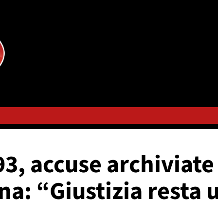
93, accuse archiviate 
na: “Giustizia rest