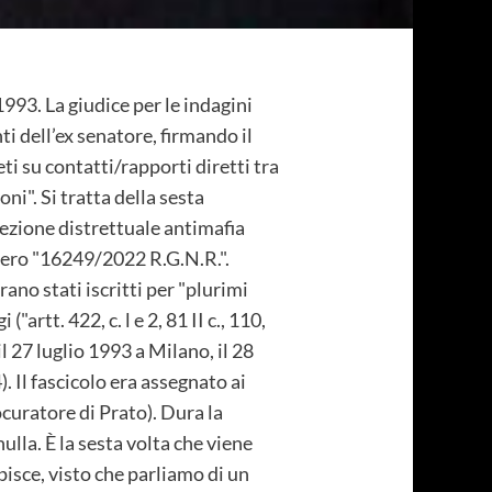
1993. La giudice per le indagini
ti dell’ex senatore, firmando il
 su contatti/rapporti diretti tra
ni". Si tratta della sesta
irezione distrettuale antimafia
umero "16249/2022 R.G.N.R.".
ano stati iscritti per "plurimi
artt. 422, c. l e 2, 81 II c., 110,
 il 27 luglio 1993 a Milano, il 28
 Il fascicolo era assegnato ai
ocuratore di Prato). Dura la
ulla. È la sesta volta che viene
pisce, visto che parliamo di un