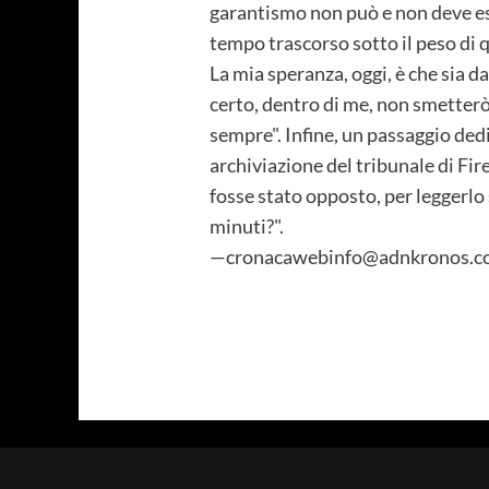
garantismo non può e non deve ess
tempo trascorso sotto il peso di q
La mia speranza, oggi, è che sia 
certo, dentro di me, non smetterò 
sempre". Infine, un passaggio ded
archiviazione del tribunale di Fir
fosse stato opposto, per leggerlo
minuti?".
—cronacawebinfo@adnkronos.co