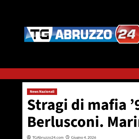
Vai
al
contenuto
News Nazionali
Stragi di mafia ’
Berlusconi. Mari
TGAbruzzo24.com
Giugno 4, 2026