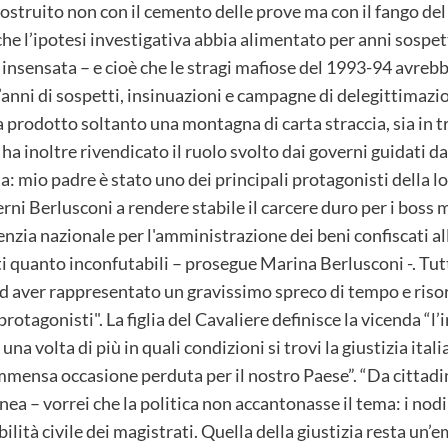
ostruito non con il cemento delle prove ma con il fango del 
he l’ipotesi investigativa abbia alimentato per anni sospett
i insensata – e cioè che le stragi mafiose del 1993-94 avre
t’anni di sospetti, insinuazioni e campagne di delegittimazi
a prodotto soltanto una montagna di carta straccia, sia in tr
ha inoltre rivendicato il ruolo svolto dai governi guidati dal
a: mio padre è stato uno dei principali protagonisti della lo
verni Berlusconi a rendere stabile il carcere duro per i boss 
genzia nazionale per l'amministrazione dei beni confiscati al
ti quanto inconfutabili – prosegue Marina Berlusconi -. Tut
 ad aver rappresentato un gravissimo spreco di tempo e risor
protagonisti". La figlia del Cavaliere definisce la vicenda “l’
a volta di più in quali condizioni si trovi la giustizia italia
mensa occasione perduta per il nostro Paese”. “Da cittadina
inea – vorrei che la politica non accantonasse il tema: i nodi
ilità civile dei magistrati. Quella della giustizia resta un’