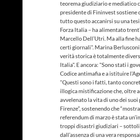
teorema giudiziario e mediatico c
presidente di Fininvest sostiene c
tutto questo accanirsi su una tes
Forza Italia – ha alimentato tren
Marcello Dell’Utri. Ma alla fine h
certi giornali". Marina Berlusconi 
verità storica è totalmente divers
Italia". E ancora: "Sono stati i go
Codice antimafia e a istituire l'A
"Questi sono i fatti, tanto concre
illogica mistificazione che, oltre
avvelenato la vita di uno dei suoi 
Firenze”, sostenendo che “mostra un
referendum di marzo è stata un’im
troppi disastri giudiziari – sottol
dall’assenza di una vera responsab