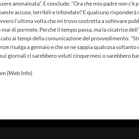
ere ammainata”. E conclude: "Ora che mio padre non c’è più,
ueste accuse, terribili e infondate? E qualcuno risponderà 
davvero l’ultima volta che mi trovo costretta a sollevare 
mai di pormele. Perché il tempo passa, ma la cicatrice dell’
icato ai tempi della comunicazione del provvedimento: "Stup
enze risalga a gennaio e che se ne sappia qualcosa soltanto o
 sui giornali ci sarebbero voluti cinque mesi o sarebbero ba
m (Web Info)