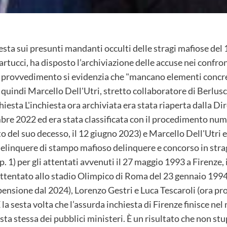
esta sui presunti mandanti occulti delle stragi mafiose del 
artucci, ha disposto l’archiviazione delle accuse nei confron
 provvedimento si evidenzia che "mancano elementi concreti
quindi Marcello Dell'Utri, stretto collaboratore di Berlusco
hiesta L'inchiesta ora archiviata era stata riaperta dalla D
embre 2022 ed era stata classificata con il procedimento n
 del suo decesso, il 12 giugno 2023) e Marcello Dell'Utri er
delinquere di stampo mafioso delinquere e concorso in stragi ("
l c. p. 1) per gli attentati avvenuti il 27 maggio 1993 a Firenze,
ttentato allo stadio Olimpico di Roma del 23 gennaio 1994).
pensione dal 2024), Lorenzo Gestri e Luca Tescaroli (ora pr
a sesta volta che l’assurda inchiesta di Firenze finisce nel n
ta stessa dei pubblici ministeri. È un risultato che non stu