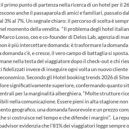
il primo punto di partenza nella ricerca di un hotel per il 2
rescono anche il passaparola di amici e familiari, passato da
dal 3% al 7%. Un segnale chiaro: il percorso di scelta è semp
 nel momento della vendita. “Il problema degli hotel italian
 Marco Losso, ceo e co-founder di Delos Lab, agenzia di ma
 non è più intercettare domanda: è trasformare la domanda 
 domanda c’è, e cresce, il vero campo di battaglia si sposta.
imane nella testa del viaggiatore dopo il check-out e chi riesc
fidelizzati invece di inseguire ogni volta un nuovo cliente 
economico. Secondo gli Hotel booking trends 2026 di Sitem
alore significativamente superiore, confermando quanto sit
centrali per la marginalità alberghiera. “Molte strutture ric
sibili nella comunicazione. Essere pieni in alta stagione non
ento geografico, una domanda favorevole e un prezzo comp
t che si costruisce nel tempo e che difende i margini”. La re
ripadvisor evidenzia che l’81% dei viaggiatori legge sempre