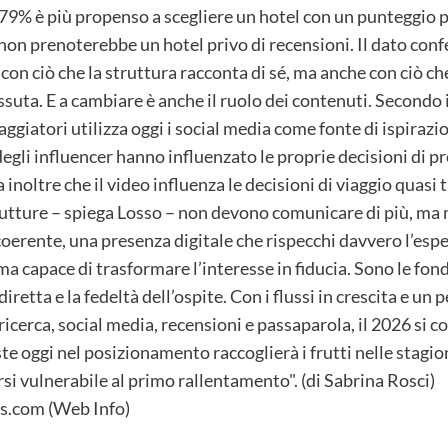
 79% è più propenso a scegliere un hotel con un punteggio p
 non prenoterebbe un hotel privo di recensioni. Il dato co
con ciò che la struttura racconta di sé, ma anche con ciò ch
suta. E a cambiare è anche il ruolo dei contenuti. Secondo i
ggiatori utilizza oggi i social media come fonte di ispirazio
egli influencer hanno influenzato le proprie decisioni di p
noltre che il video influenza le decisioni di viaggio quasi 
rutture – spiega Losso – non devono comunicare di più, ma
 coerente, una presenza digitale che rispecchi davvero l’esp
a capace di trasformare l’interesse in fiducia. Sono le fon
retta e la fedeltà dell’ospite. Con i flussi in crescita e un
i ricerca, social media, recensioni e passaparola, il 2026 s
ste oggi nel posizionamento raccoglierà i frutti nelle stagioni
arsi vulnerabile al primo rallentamento". (di Sabrina Rosci)
.com (Web Info)