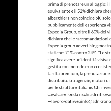
prima di prenotare un alloggio; il
equivalente e il 52% dichiara che
alberghiera non coincide più solo 
pubblicamente dell’esperienza vis
Expedia Group, oltre il 60% dei via
dichiara che le raccomandazioni d
Expedia group advertising mostra i
statiche: 71% contro 24%. "Le st
significa avere un’identità visiva
gestita con metodo e un ecosistem
tariffa premium, la prenotazione di
distribuito tra agenzie, motori d
per le strutture italiane. Chi inve
cavalcare l’onda rischia di ritrov
—lavoro/datiwebinfo@adnkronos