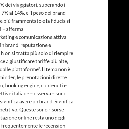
6% dei viaggiatori, superando i
l 7% al 14%, e il peso dei brand
re più frammentato e la fiducia si
i – afferma
rketing e comunicazione attiva
in brand, reputazione e
 Non si tratta più solo di riempire
e a giustificare tariffe più alte,
dalle piattaforme”. Il tema non è
inder, le prenotazioni dirette
o, booking engine, contenuti e
ettive italiane – osserva – sono
 significa avere un brand. Significa
etitivo. Queste sono risorse
putazione online resta uno degli
 o frequentemente le recensioni